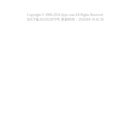
Copyright © 2000-2024 fjsjw.com All Rights Reserved
京ICP备2021023879号
更新时间：2026/8/8 18:42:26