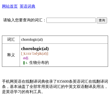
网站首页
英语词典
请输入您要查询的词汇：
词汇
chorologic(al)
chorologic(al)
[ˌkɔ:rəˈlɔdʒik(əl)]
释义
adj.
生物分布的
1.
手机网英语在线翻译词典收录了835600条英语词汇在线翻译词
条，基本涵盖了全部常用英语词汇的中英文双语翻译及用法，
是英语学习的有利工具。