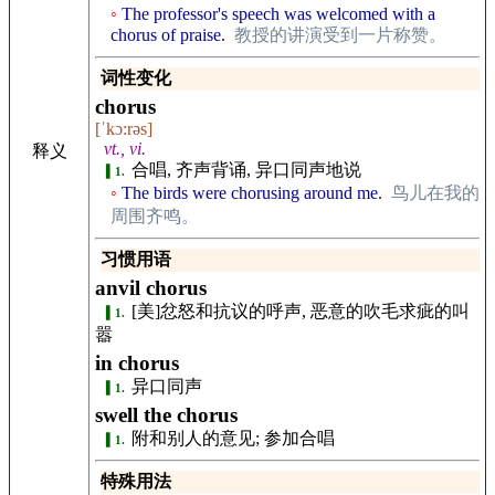
The professor's speech was welcomed with a
chorus of praise.
教授的讲演受到一片称赞。
词性变化
chorus
[ˈkɔ:rəs]
vt., vi.
释义
合唱, 齐声背诵, 异口同声地说
1.
The birds were chorusing around me.
鸟儿在我的
周围齐鸣。
习惯用语
anvil chorus
[美]忿怒和抗议的呼声, 恶意的吹毛求疵的叫
1.
嚣
in chorus
异口同声
1.
swell the chorus
附和别人的意见; 参加合唱
1.
特殊用法