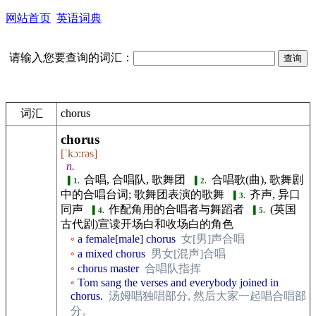
网站首页
英语词典
请输入您要查询的词汇：
词汇
chorus
chorus
[ˈkɔ:rəs]
n.
合唱, 合唱队, 歌舞团
合唱歌(曲), 歌舞剧
1.
2.
中的合唱台词; 歌舞团表演的歌舞
齐声, 异口
3.
同声
作配角用的合唱者与舞蹈者
(英国
4.
5.
古代剧)宣读开场白和收场白的角色
a female[male] chorus
女[男]声合唱
a mixed chorus
男女[混声]合唱
chorus master
合唱队指挥
Tom sang the verses and everybody joined in
chorus.
汤姆唱独唱部分, 然后大家一起唱合唱部
分。