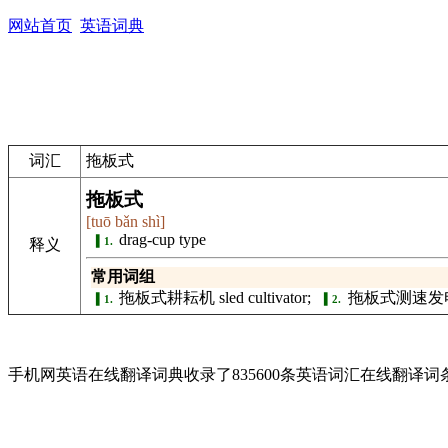
网站首页
英语词典
词汇
拖板式
拖板式
[tuō bǎn shì]
drag-cup type
1.
释义
常用词组
拖板式耕耘机 sled cultivator;
拖板式测速发电机 dra
1.
2.
手机网英语在线翻译词典收录了835600条英语词汇在线翻