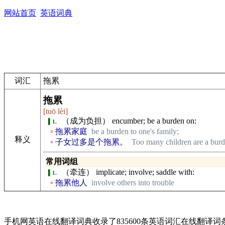
网站首页
英语词典
词汇
拖累
拖累
[tuō lèi]
（成为负担） encumber; be a burden on:
1.
拖累家庭
be a burden to one's family;
释义
子女过多是个拖累。
Too many children are a burd
常用词组
（牵连） implicate; involve; saddle with:
1.
拖累他人
involve others into trouble
手机网英语在线翻译词典收录了835600条英语词汇在线翻