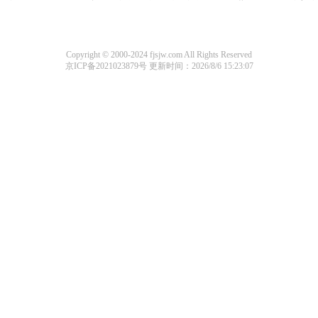
Copyright © 2000-2024 fjsjw.com All Rights Reserved
京ICP备2021023879号
更新时间：2026/8/6 15:23:07