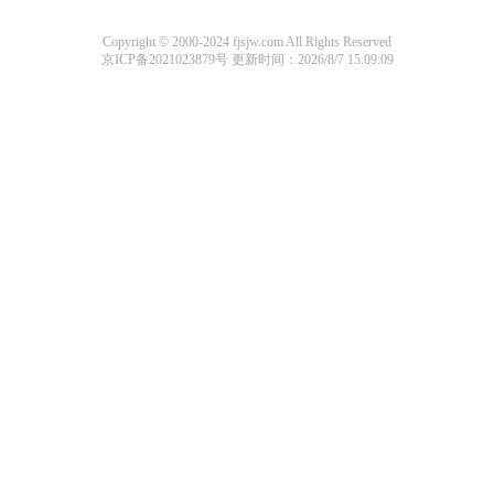
Copyright © 2000-2024 fjsjw.com All Rights Reserved
京ICP备2021023879号
更新时间：2026/8/7 15:09:09