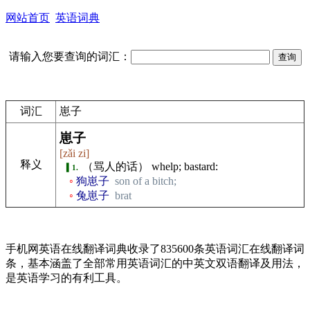
网站首页
英语词典
请输入您要查询的词汇：
词汇
崽子
崽子
[zǎi zi]
释义
（骂人的话） whelp; bastard:
1.
狗崽子
son of a bitch;
兔崽子
brat
手机网英语在线翻译词典收录了835600条英语词汇在线翻译词
条，基本涵盖了全部常用英语词汇的中英文双语翻译及用法，
是英语学习的有利工具。